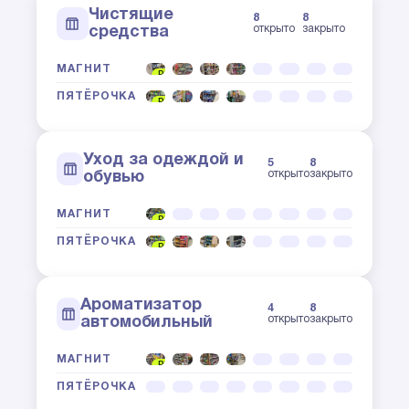
Чистящие
8
8
открыто
закрыто
средства
МАГНИТ
POSM
ПЯТЁРОЧКА
POSM
Уход за одеждой и
5
8
открыто
закрыто
обувью
МАГНИТ
POSM
ПЯТЁРОЧКА
POSM
Ароматизатор
4
8
открыто
закрыто
автомобильный
МАГНИТ
POSM
ПЯТЁРОЧКА