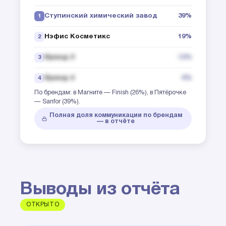
Ступинский химический завод
39%
1
Нэфис Косметикс
19%
2
Бренд 3
12%
3
Бренд 4
6%
4
По брендам: в Магните — Finish (26%), в Пятёрочке
— Sanfor (39%).
Полная доля коммуникации по брендам
— в отчёте
Выводы из отчёта
ОТКРЫТО