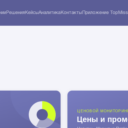
нии
Решения
Кейсы
Аналитика
Контакты
Приложение TopMiss