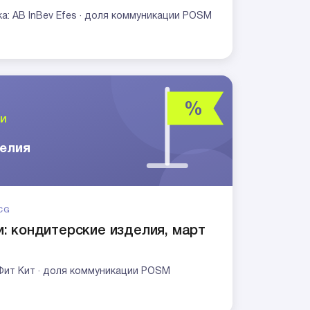
ка: AB InBev Efes · доля коммуникации POSM
CG
: кондитерские изделия, март
 Фит Кит · доля коммуникации POSM