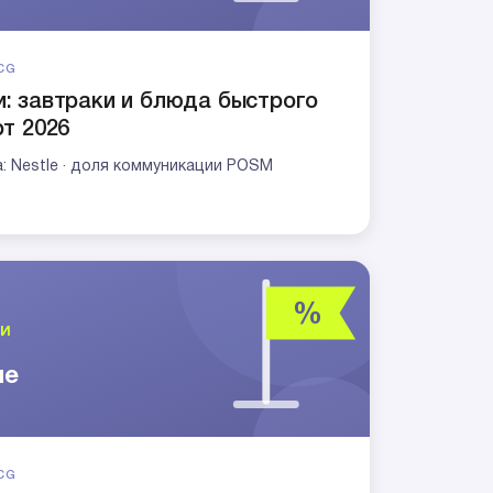
CG
: завтраки и блюда быстрого
рт 2026
а: Nestle · доля коммуникации POSM
CG